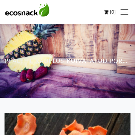
[
0
]
PEALEHT
KAUPLUS
KUIVATATUD PORGAND 50G