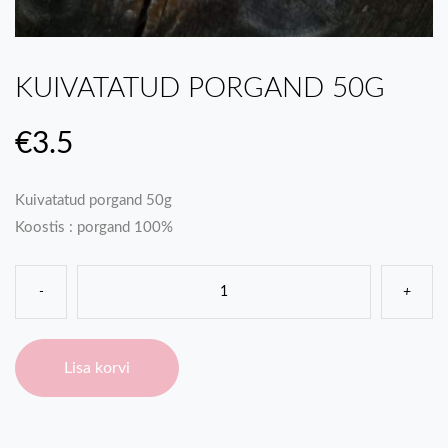
KUIVATATUD PORGAND 50G
€
3.5
Kuivatatud porgand 50g
Koostis : porgand 100%
-
+
Lisa korvi