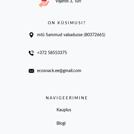
Viljandi 3, Türi
ON KÜSIMUSI?
mtü Sammud vabadusse (80372661)
+372 58553375
ecosnack.ee@gmail.com
NAVIGEERIMINE
Kauplus
Blogi