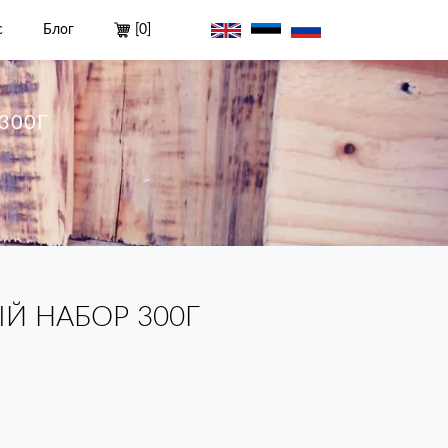
с
Блог
[
0
]
300Г
Й НАБОР 300Г