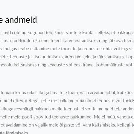
ke andmeid
i, mida oleme kogunud teie käest või teie kohta, selleks, et pakkuda
ks, ostetud toodete/teenuste eest arve esitamiseks ning jätkuva tee
ealhulgas teabe esitamine meie toodete ja teenuste kohta, või tagas
ete, teenuste ja sisu uurimiseks, arendamiseks ja täiustamiseks. L
i heaolu kaitsmiseks ning seaduste või eeskirjade, kohtumääruste võ
umatu kolmanda isikuga ilma teie loata, välja arvatud juhul, kui käeso
ndmeid ettevõtetega, kelle me palkame oma nimel teenuste või funktsi
sikuga eesmärgil pakkuda meile teenust, ei volita me neid teie andm
n meile meie poolt soovitud teenuste pakkumine. Me ei müü, vaheta e
 et avaldamine on vajalik meie õiguste või vara kaitsmiseks, kellegi
te järgimiseks.