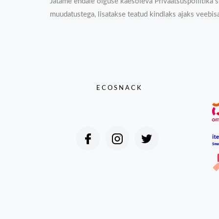
Jätame endale õiguse käesoleva Privaatsuspoliitika si
muudatustega, lisatakse teatud kindlaks ajaks veebis
ECOSNACK