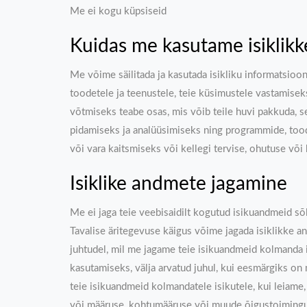
Me ei kogu küpsiseid
Kuidas me kasutame isiklik
Me võime säilitada ja kasutada isikliku informatsioon
toodetele ja teenustele, teie küsimustele vastamise
võtmiseks teabe osas, mis võib teile huvi pakkuda, s
pidamiseks ja analüüsimiseks ning programmide, tood
või vara kaitsmiseks või kellegi tervise, ohutuse võ
Isiklike andmete jagamine
Me ei jaga teie veebisaidilt kogutud isikuandmeid sõlt
Tavalise äritegevuse käigus võime jagada isiklikke a
juhtudel, mil me jagame teie isikuandmeid kolmanda i
kasutamiseks, välja arvatud juhul, kui eesmärgiks o
teie isikuandmeid kolmandatele isikutele, kui leiame,
või määruse, kohtumääruse või muude õigustoimingu