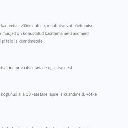
e kadumise, väärkasutuse, muutmise või hävitamise
d ja müüjad on kohustatud käsitlema neid andmeid
igi teie isikuandmetele.
bisaitide privaatsustavade ega sisu eest.
eme kogunud alla 13 -aastase lapse isikuandmeid, võtke