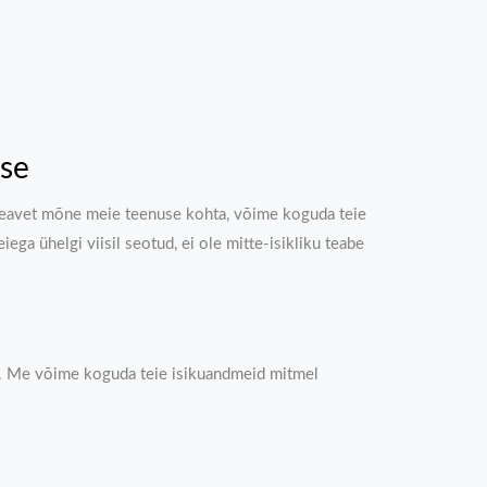
kse
eks teavet mõne meie teenuse kohta, võime koguda teie
iega ühelgi viisil seotud, ei ole mitte-isikliku teabe
ber. Me võime koguda teie isikuandmeid mitmel