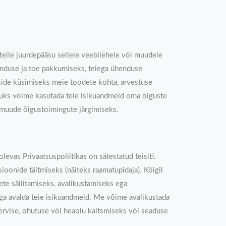
 teile juurdepääsu sellele veebilehele või muudele
ninduse ja toe pakkumiseks, teiega ühenduse
iside küsimiseks meie toodete kohta, arvestuse
õpuks võime kasutada teie isikuandmeid oma õiguste
i muude õigustoimingute järgimiseks.
levas Privaatsuspoliitikas on sätestatud teisiti.
oonide täitmiseks (näiteks raamatupidaja). Kõigil
ete säilitamiseks, avalikustamiseks ega
ga avalda teie isikuandmeid. Me võime avalikustada
 tervise, ohutuse või heaolu kaitsmiseks või seaduse