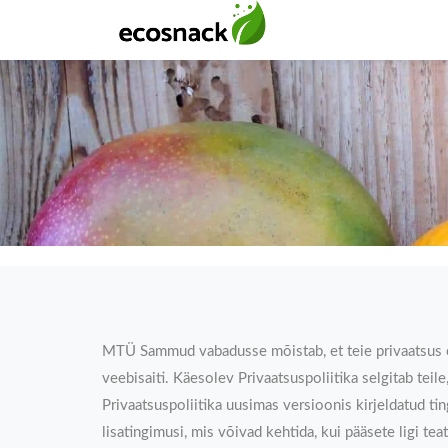
MTÜ Sammud vabadusse mõistab, et teie privaatsus on
veebisaiti. Käesolev Privaatsuspoliitika selgitab tei
Privaatsuspoliitika uusimas versioonis kirjeldatud t
lisatingimusi, mis võivad kehtida, kui pääsete ligi t