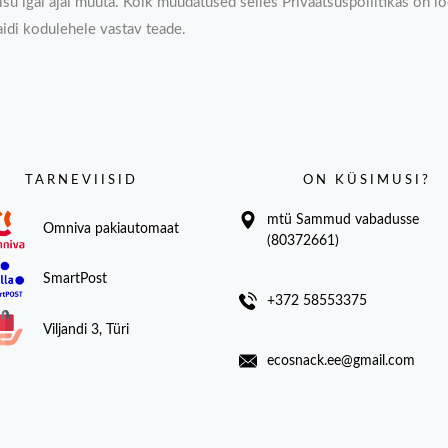
su igal ajal muuta. Kõik muudatused selles Privaatsuspoliitikas on loe
aidi kodulehele vastav teade.
TARNEVIISID
ON KÜSIMUSI?
mtü Sammud vabadusse
Omniva pakiautomaat
(80372661)
SmartPost
+372 58553375
Viljandi 3, Türi
ecosnack.ee@gmail.com