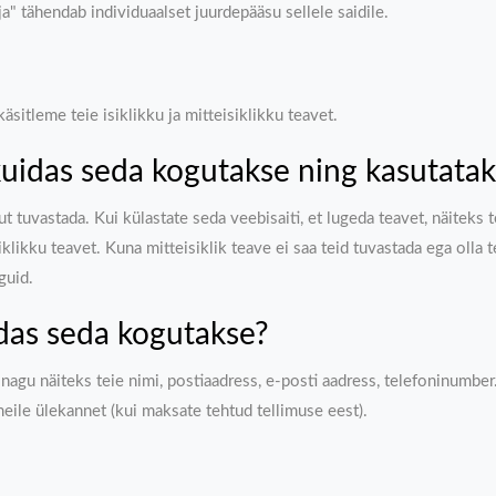
ja" tähendab individuaalset juurdepääsu sellele saidile.
sitleme teie isiklikku ja mitteisiklikku teavet.
 kuidas seda kogutakse ning kasutata
sikut tuvastada. Kui külastate seda veebisaiti, et lugeda teavet, näit
klikku teavet. Kuna mitteisiklik teave ei saa teid tuvastada ega olla te
guid.
idas seda kogutakse?
na nagu näiteks teie nimi, postiaadress, e-posti aadress, telefoninum
e meile ülekannet (kui maksate tehtud tellimuse eest).