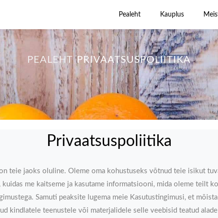
Pealeht
Kauplus
Meis
PEALEHT
PRIVAATSUSPOLIITIKA
Privaatsuspoliitika
 teie jaoks oluline. Oleme oma kohustuseks võtnud teie isikut tuva
le, kuidas me kaitseme ja kasutame informatsiooni, mida oleme teilt 
ingimustega. Samuti peaksite lugema meie Kasutustingimusi, et mõista 
eatud kindlatele teenustele või materjalidele selle veebisid teatud a