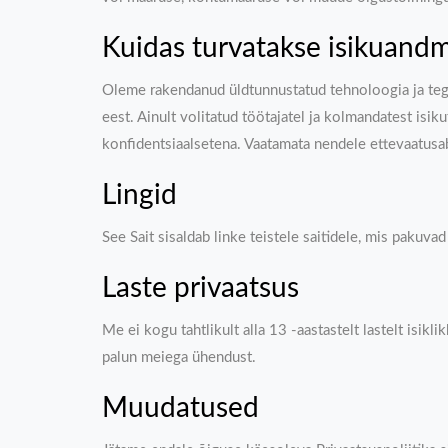
Kuidas turvatakse isikuand
Oleme rakendanud üldtunnustatud tehnoloogia ja tege
eest. Ainult volitatud töötajatel ja kolmandatest is
konfidentsiaalsetena. Vaatamata nendele ettevaatusabi
Lingid
See Sait sisaldab linke teistele saitidele, mis pakuv
Laste privaatsus
Me ei kogu tahtlikult alla 13 -aastastelt lastelt isik
palun meiega ühendust.
Muudatused