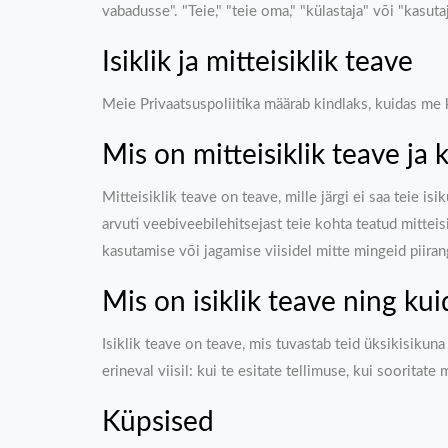
vabadusse". "Teie," "teie oma," "külastaja" või "kasuta
Isiklik ja mitteisiklik teave
Meie Privaatsuspoliitika määrab kindlaks, kuidas me kä
Mis on mitteisiklik teave ja
Mitteisiklik teave on teave, mille järgi ei saa teie i
arvuti veebiveebilehitsejast teie kohta teatud mitteisi
kasutamise või jagamise viisidel mitte mingeid piiran
Mis on isiklik teave ning ku
Isiklik teave on teave, mis tuvastab teid üksikisiku
erineval viisil: kui te esitate tellimuse, kui sooritat
Küpsised