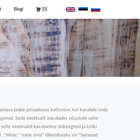
t
Blogi
[
0
]
stava teabe privaatsuse kaitsmise, kui kasutate seda
kogunud. Seda veebisaiti kasutades nõustute selle
selle veebisaidi kasutamise üldreegleid ja kõiki
ladel. ."Meie," "meie oma" tähenduseks on "Sammud