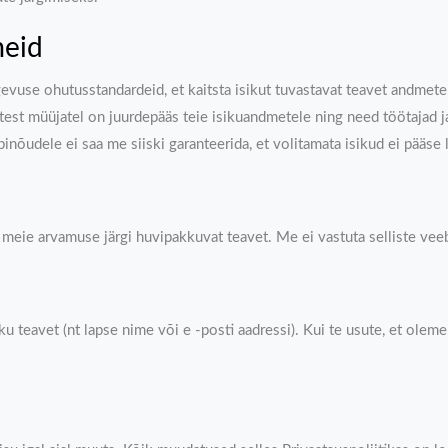
meid
vuse ohutusstandardeid, et kaitsta isikut tuvastavat teavet andmet
ikutest müüjatel on juurdepääs teie isikuandmetele ning need töötaja
nõudele ei saa me siiski garanteerida, et volitamata isikud ei pääse l
ad meie arvamuse järgi huvipakkuvat teavet. Me ei vastuta selliste vee
likku teavet (nt lapse nime või e -posti aadressi). Kui te usute, et ol