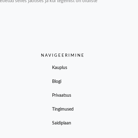
tletud selles jaotises ja kui tegemist on oluliste
NAVIGEERIMINE
Kauplus
Blogi
Privaatsus
Tingimused
Saidiplaan